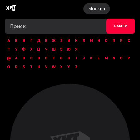
Москва
НАЙТИ
А
Б
В
Г
Д
Е
Ж
З
И
К
Л
М
Н
О
П
Р
С
Т
У
Ф
Х
Ц
Ч
Ш
Э
Ю
Я
@
A
B
C
D
E
F
G
H
I
J
K
L
M
N
O
P
Q
R
S
T
U
V
W
X
Y
Z