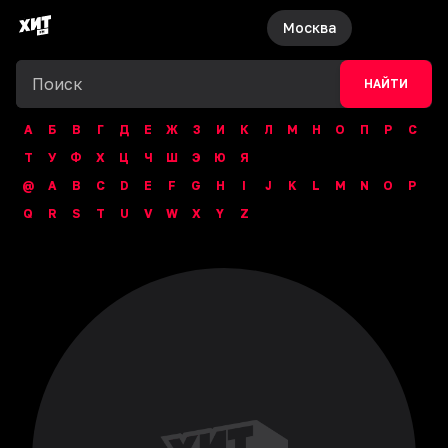
Москва
НАЙТИ
А
Б
В
Г
Д
Е
Ж
З
И
К
Л
М
Н
О
П
Р
С
Т
У
Ф
Х
Ц
Ч
Ш
Э
Ю
Я
@
A
B
C
D
E
F
G
H
I
J
K
L
M
N
O
P
Q
R
S
T
U
V
W
X
Y
Z