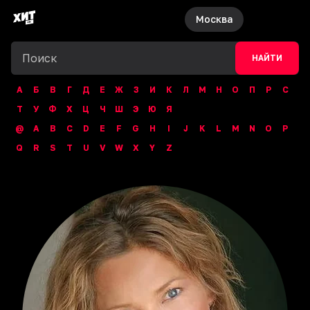
Москва
НАЙТИ
А
Б
В
Г
Д
Е
Ж
З
И
К
Л
М
Н
О
П
Р
С
Т
У
Ф
Х
Ц
Ч
Ш
Э
Ю
Я
@
A
B
C
D
E
F
G
H
I
J
K
L
M
N
O
P
Q
R
S
T
U
V
W
X
Y
Z