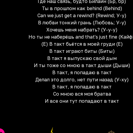
Где наш связь, будто Билайн (Бр, бр)
Ты в прошлом как behind (Behind)
Can we just get a rewind? (Rewind; У-у)
В любви тонкий грань (Любовь; У-у)
Хочешь меня набрать? (У-у-у)
Но ты не наберёшь and that's just fine (Кайф
(Е) В такт бьётся в моей груди (Е)
В такт играют биты (Биты)
В такт я выпускаю свой дым
И ты тоже со мною в такт дыши (Дыши)
В такт, я попадаю в такт
Делал это долго, нет пути назад (У-ху)
В такт, я попадаю в такт
Со мною вся моя братва
И все они тут попадают в такт