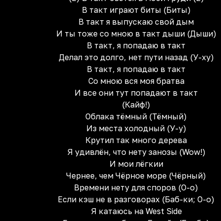
В такт играют биты (Биты)
В такт я выпускаю свой дым
И ты тоже со мною в такт дыши (Дыши)
В такт, я попадаю в такт
Делал это долго, нет пути назад (У-ху)
В такт, я попадаю в такт
Со мною вся моя братва
И все они тут попадают в такт
(Кайф!)
Облака тёмный (Тёмный)
Из места холодный (У-у)
Крутил так много дерева
Я удивлён, что нету занозы (Wow!)
И мои лёгкии
Чернее, чем Чёрное море (Чёрный)
Времени нету для споров (О-о)
Если кэш не в разговорах (Баб-ки; О-о)
Я катаюсь на West Side