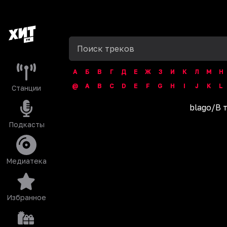
А
Б
В
Г
Д
Е
Ж
З
И
К
Л
М
Н
@
A
B
C
D
E
F
G
H
I
J
K
L
Станции
blago
/
В 
Подкасты
Медиатека
Избранное