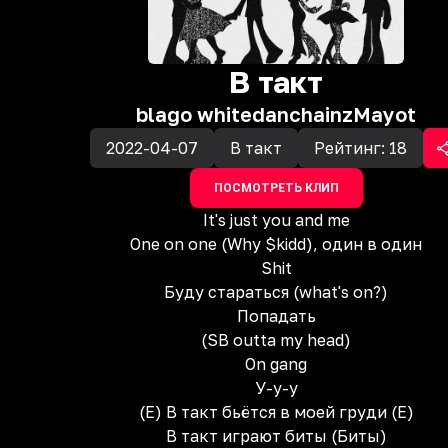
В такт
blago white
danchainz
Mayot
2022-04-07
В такт
Рейтинг:
18
ПОСМОТРЕТЬ КЛИП
It's just you and me
One on one (Why $kidd), один в один
Shit
Буду стараться (what's on?)
Попадать
(SB outta my head)
On gang
У-у-у
(Е) В такт бьётся в моей груди (Е)
В такт играют биты (Биты)