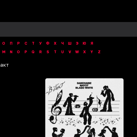
О
П
Р
С
Т
У
Ф
Х
Ч
Ш
Э
Ю
Я
M
N
O
P
Q
R
S
T
U
V
W
X
Y
Z
такт