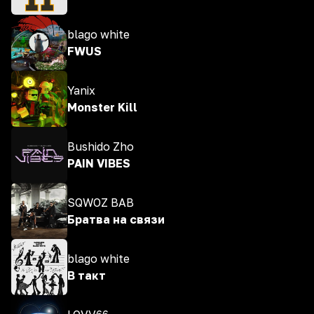
blago white
FWUS
Yanix
Monster Kill
Bushido Zho
PAIN VIBES
SQWOZ BAB
Братва на связи
blago white
В такт