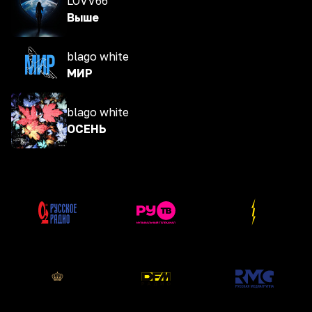
LOVV66
Выше
blago white
МИР
blago white
ОСЕНЬ