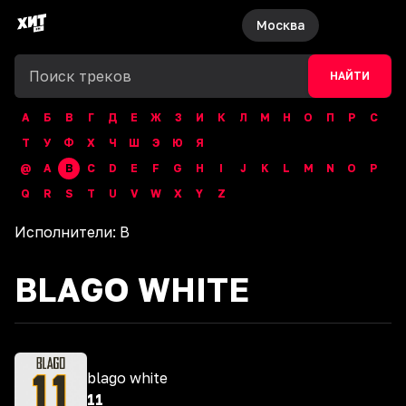
Москва
НАЙТИ
А
Б
В
Г
Д
Е
Ж
З
И
К
Л
М
Н
О
П
Р
С
Т
У
Ф
Х
Ч
Ш
Э
Ю
Я
@
A
B
C
D
E
F
G
H
I
J
K
L
M
N
O
P
Q
R
S
T
U
V
W
X
Y
Z
Исполнители:
B
BLAGO WHITE
blago white
11