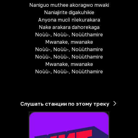
Naniguo muthee akoragwo mwaki
Naniajirite digakuhikie
Anyona muciì nìekurakara
Nake arakara dahorekaga
Noùù-, Noùù-, Noùùthamire
Mwanake, mwanake
Noùù-, Noùù-, Noùùthamire
Noùù-, Noùù-, Noùùthamire
Mwanake, mwanake
Noùù-, Noùù-, Noùùthamire
Слушать станции по этому треку