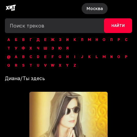
Москва
НАЙТИ
А
Б
В
Г
Д
Е
Ж
З
И
К
Л
М
Н
О
П
Р
С
Т
У
Ф
Х
Ч
Ш
Э
Ю
Я
@
A
B
C
D
E
F
G
H
I
J
K
L
M
N
O
P
Q
R
S
T
U
V
W
X
Y
Z
Диана
/
Ты здесь