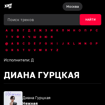
Москва
НАЙТИ
А
Б
В
Г
Д
Е
Ж
З
И
К
Л
М
Н
О
П
Р
С
Т
У
Ф
Х
Ч
Ш
Э
Ю
Я
@
A
B
C
D
E
F
G
H
I
J
K
L
M
N
O
P
Q
R
S
T
U
V
W
X
Y
Z
Исполнители:
Д
ДИАНА ГУРЦКАЯ
Диана Гурцкая
Нежная