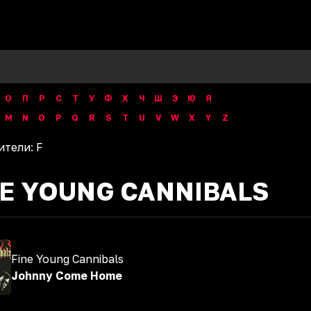
О
П
Р
С
Т
У
Ф
Х
Ч
Ш
Э
Ю
Я
M
N
O
P
Q
R
S
T
U
V
W
X
Y
Z
ители:
F
NE YOUNG CANNIBALS
Fine Young Cannibals
Johnny Come Home