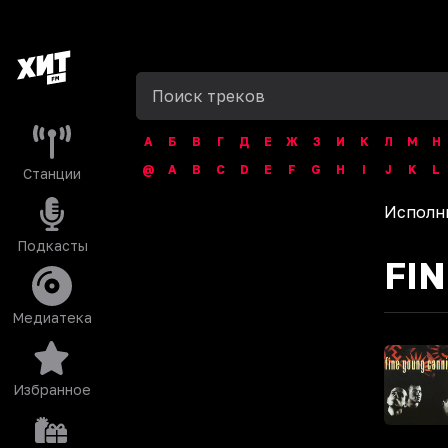
А
Б
В
Г
Д
Е
Ж
З
И
К
Л
М
Н
@
A
B
C
D
E
F
G
H
I
J
K
L
Станции
Исполн
Подкасты
FI
Медиатека
Избранное