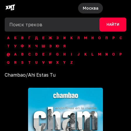
Москва
НАЙТИ
А
Б
В
Г
Д
Е
Ж
З
И
К
Л
М
Н
О
П
Р
С
Т
У
Ф
Х
Ч
Ш
Э
Ю
Я
@
A
B
C
D
E
F
G
H
I
J
K
L
M
N
O
P
Q
R
S
T
U
V
W
X
Y
Z
Chambao
/
Ahi Estas Tu