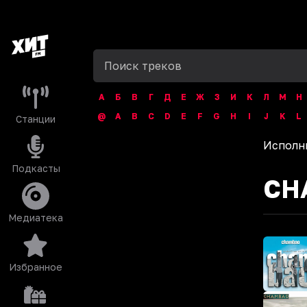
А
Б
В
Г
Д
Е
Ж
З
И
К
Л
М
Н
@
A
B
C
D
E
F
G
H
I
J
K
L
Станции
Исполн
Подкасты
CH
Медиатека
Избранное