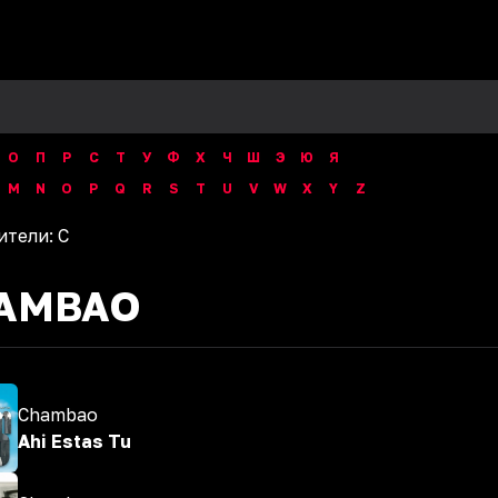
О
П
Р
С
Т
У
Ф
Х
Ч
Ш
Э
Ю
Я
M
N
O
P
Q
R
S
T
U
V
W
X
Y
Z
ители:
C
AMBAO
Chambao
Ahi Estas Tu