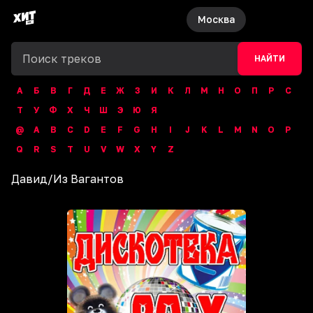
Москва
НАЙТИ
А
Б
В
Г
Д
Е
Ж
З
И
К
Л
М
Н
О
П
Р
С
Т
У
Ф
Х
Ч
Ш
Э
Ю
Я
@
A
B
C
D
E
F
G
H
I
J
K
L
M
N
O
P
Q
R
S
T
U
V
W
X
Y
Z
Давид
/
Из Вагантов