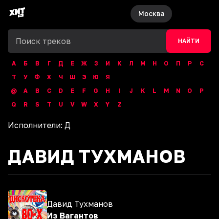
Москва
НАЙТИ
А
Б
В
Г
Д
Е
Ж
З
И
К
Л
М
Н
О
П
Р
С
Т
У
Ф
Х
Ч
Ш
Э
Ю
Я
@
A
B
C
D
E
F
G
H
I
J
K
L
M
N
O
P
Q
R
S
T
U
V
W
X
Y
Z
Исполнители:
Д
ДАВИД ТУХМАНОВ
Давид Тухманов
Из Вагантов