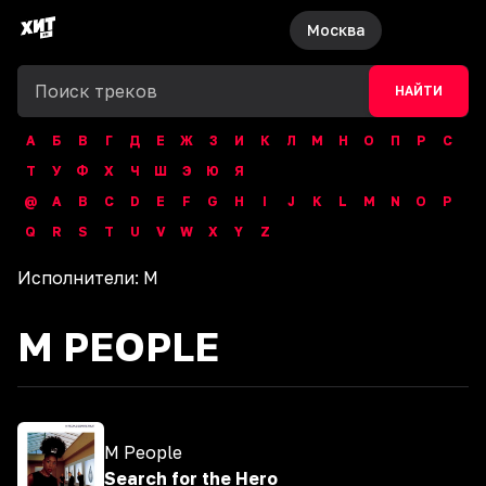
Москва
НАЙТИ
А
Б
В
Г
Д
Е
Ж
З
И
К
Л
М
Н
О
П
Р
С
Т
У
Ф
Х
Ч
Ш
Э
Ю
Я
@
A
B
C
D
E
F
G
H
I
J
K
L
M
N
O
P
Q
R
S
T
U
V
W
X
Y
Z
Исполнители:
M
M PEOPLE
M People
Search for the Hero