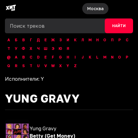
Москва
НАЙТИ
А
Б
В
Г
Д
Е
Ж
З
И
К
Л
М
Н
О
П
Р
С
Т
У
Ф
Х
Ч
Ш
Э
Ю
Я
@
A
B
C
D
E
F
G
H
I
J
K
L
M
N
O
P
Q
R
S
T
U
V
W
X
Y
Z
Исполнители:
Y
YUNG GRAVY
Yung Gravy
Betty (Get Money)