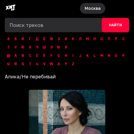
Москва
НАЙТИ
А
Б
В
Г
Д
Е
Ж
З
И
К
Л
М
Н
О
П
Р
С
Т
У
Ф
Х
Ч
Ш
Э
Ю
Я
@
A
B
C
D
E
F
G
H
I
J
K
L
M
N
O
P
Q
R
S
T
U
V
W
X
Y
Z
Алика
/
Не перебивай