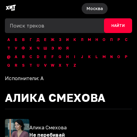
Москва
НАЙТИ
А
Б
В
Г
Д
Е
Ж
З
И
К
Л
М
Н
О
П
Р
С
Т
У
Ф
Х
Ч
Ш
Э
Ю
Я
@
A
B
C
D
E
F
G
H
I
J
K
L
M
N
O
P
Q
R
S
T
U
V
W
X
Y
Z
Исполнители:
А
АЛИКА СМЕХОВА
Алика Смехова
Не перебивай