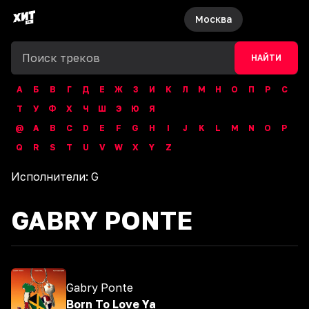
Москва
НАЙТИ
А
Б
В
Г
Д
Е
Ж
З
И
К
Л
М
Н
О
П
Р
С
Т
У
Ф
Х
Ч
Ш
Э
Ю
Я
@
A
B
C
D
E
F
G
H
I
J
K
L
M
N
O
P
Q
R
S
T
U
V
W
X
Y
Z
Исполнители:
G
GABRY PONTE
Gabry Ponte
Born To Love Ya