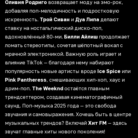
Оливия Родриго
возвращает моду на эмо-рок,
добавляя поп-мелодичность и подростковую
искренность.
Трой Сиван
и
Дуа Липа
делают
ставку на
ностальгический диско-поп
,
вдохновлённый 80-ми.
Билли Айлиш
продолжает
ломать стереотипы, сочетая шёпотный вокал с
мрачной электроникой. Важную роль играет и
влияние TikTok — благодаря нему набирают
популярность новые артисты вроде
Ice Spice
или
Pink Pantheress
, смешивающих хип-хоп, хаус и
дрим-поп.
The Weeknd
остаётся
главным
трендсеттером
, создавая
кинематографичный
саунд. Поп-музыка 2025 года — это свобода
звучания и
самовыражения
. Хочешь быть в центре
музыкальных трендов? Включай
Хит FM
— здесь
звучат главные хиты
нового поколения
!