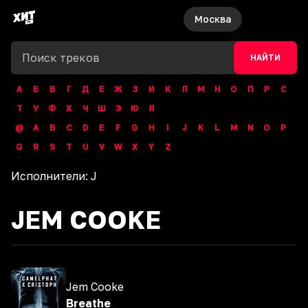
Москва
НАЙТИ
А
Б
В
Г
Д
Е
Ж
З
И
К
Л
М
Н
О
П
Р
С
Т
У
Ф
Х
Ч
Ш
Э
Ю
Я
@
A
B
C
D
E
F
G
H
I
J
K
L
M
N
O
P
Q
R
S
T
U
V
W
X
Y
Z
Исполнители:
J
JEM COOKE
Jem Cooke
Breathe