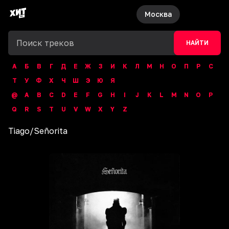
Москва
НАЙТИ
А
Б
В
Г
Д
Е
Ж
З
И
К
Л
М
Н
О
П
Р
С
Т
У
Ф
Х
Ч
Ш
Э
Ю
Я
@
A
B
C
D
E
F
G
H
I
J
K
L
M
N
O
P
Q
R
S
T
U
V
W
X
Y
Z
Tiago
/
Señorita