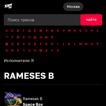
Москва
НАЙТИ
А
Б
В
Г
Д
Е
Ж
З
И
К
Л
М
Н
О
П
Р
С
Т
У
Ф
Х
Ч
Ш
Э
Ю
Я
@
A
B
C
D
E
F
G
H
I
J
K
L
M
N
O
P
Q
R
S
T
U
V
W
X
Y
Z
Исполнители:
R
RAMESES B
Rameses B
Space Boy