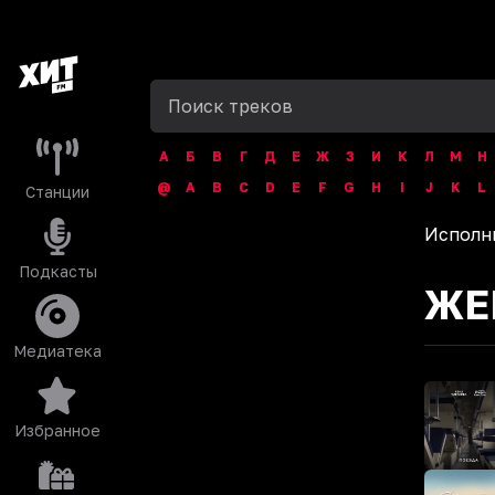
А
Б
В
Г
Д
Е
Ж
З
И
К
Л
М
Н
@
A
B
C
D
E
F
G
H
I
J
K
L
Станции
Исполн
Подкасты
ЖЕ
Медиатека
Избранное