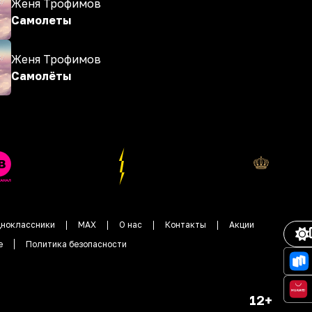
Женя Трофимов
Самолеты
Женя Трофимов
Самолёты
ноклассники
MAX
О нас
Контакты
Акции
е
Политика безопасности
12+