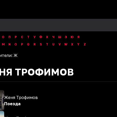
О
П
Р
С
Т
У
Ф
Х
Ч
Ш
Э
Ю
Я
M
N
O
P
Q
R
S
T
U
V
W
X
Y
Z
ители:
Ж
НЯ ТРОФИМОВ
Женя Трофимов
Поезда