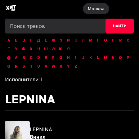
Москва
НАЙТИ
А
Б
В
Г
Д
Е
Ж
З
И
К
Л
М
Н
О
П
Р
С
Т
У
Ф
Х
Ч
Ш
Э
Ю
Я
@
A
B
C
D
E
F
G
H
I
J
K
L
M
N
O
P
Q
R
S
T
U
V
W
X
Y
Z
Исполнители:
L
LEPNINA
LEPNINA
Винил