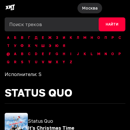
Москва
НАЙТИ
А
Б
В
Г
Д
Е
Ж
З
И
К
Л
М
Н
О
П
Р
С
Т
У
Ф
Х
Ч
Ш
Э
Ю
Я
@
A
B
C
D
E
F
G
H
I
J
K
L
M
N
O
P
Q
R
S
T
U
V
W
X
Y
Z
Исполнители:
S
STATUS QUO
Status Quo
It's Christmas Time