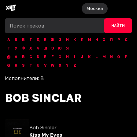
Москва
НАЙТИ
А
Б
В
Г
Д
Е
Ж
З
И
К
Л
М
Н
О
П
Р
С
Т
У
Ф
Х
Ч
Ш
Э
Ю
Я
@
A
B
C
D
E
F
G
H
I
J
K
L
M
N
O
P
Q
R
S
T
U
V
W
X
Y
Z
Исполнители:
B
BOB SINCLAR
Bob Sinclar
Kiss My Eyes