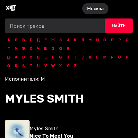
Москва
НАЙТИ
А
Б
В
Г
Д
Е
Ж
З
И
К
Л
М
Н
О
П
Р
С
Т
У
Ф
Х
Ч
Ш
Э
Ю
Я
@
A
B
C
D
E
F
G
H
I
J
K
L
M
N
O
P
Q
R
S
T
U
V
W
X
Y
Z
Исполнители:
M
MYLES SMITH
Myles Smith
Nice To Meet You