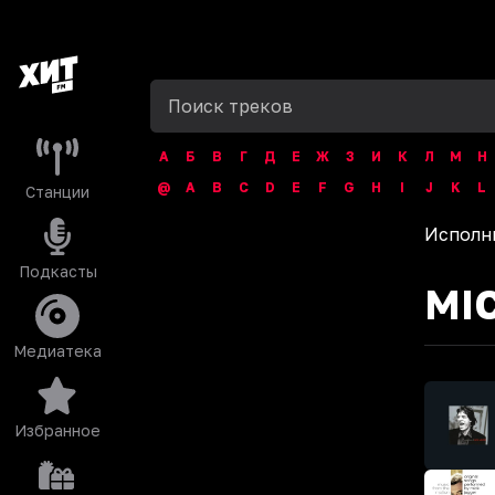
А
Б
В
Г
Д
Е
Ж
З
И
К
Л
М
Н
@
A
B
C
D
E
F
G
H
I
J
K
L
Станции
Исполн
Подкасты
MI
Медиатека
Избранное