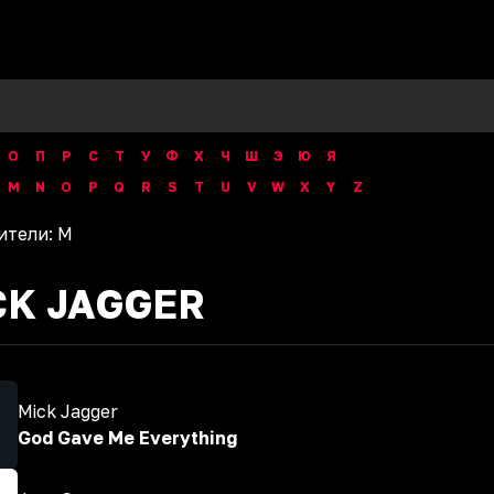
О
П
Р
С
Т
У
Ф
Х
Ч
Ш
Э
Ю
Я
M
N
O
P
Q
R
S
T
U
V
W
X
Y
Z
ители:
M
CK JAGGER
Mick Jagger
God Gave Me Everything