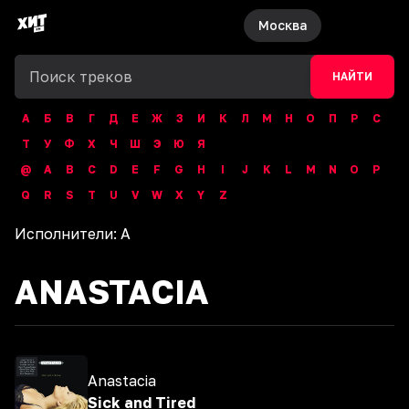
Москва
НАЙТИ
А
Б
В
Г
Д
Е
Ж
З
И
К
Л
М
Н
О
П
Р
С
Т
У
Ф
Х
Ч
Ш
Э
Ю
Я
@
A
B
C
D
E
F
G
H
I
J
K
L
M
N
O
P
Q
R
S
T
U
V
W
X
Y
Z
Исполнители:
A
ANASTACIA
Anastacia
Sick and Tired