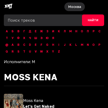
Москва
НАЙТИ
А
Б
В
Г
Д
Е
Ж
З
И
К
Л
М
Н
О
П
Р
С
Т
У
Ф
Х
Ч
Ш
Э
Ю
Я
@
A
B
C
D
E
F
G
H
I
J
K
L
M
N
O
P
Q
R
S
T
U
V
W
X
Y
Z
Исполнители:
M
MOSS KENA
Moss Kena
Let's Get Naked