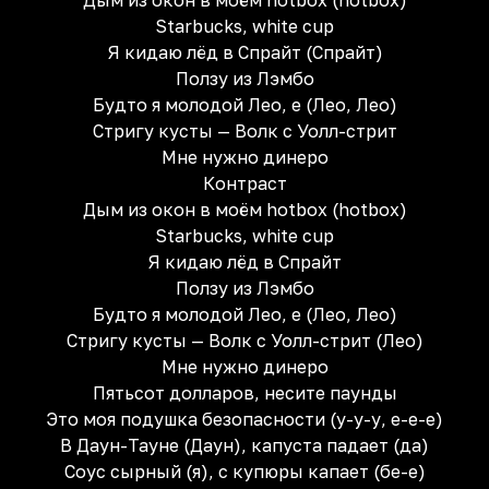
Дым из окон в моём hotbox (hotbox)
Starbucks, white cup
Я кидаю лёд в Спрайт (Спрайт)
Ползу из Лэмбо
Будто я молодой Лео, е (Лео, Лео)
Стригу кусты — Волк с Уолл-стрит
Мне нужно динеро
Контраст
Дым из окон в моём hotbox (hotbox)
Starbucks, white cup
Я кидаю лёд в Спрайт
Ползу из Лэмбо
Будто я молодой Лео, е (Лео, Лео)
Стригу кусты — Волк с Уолл-стрит (Лео)
Мне нужно динеро
Пятьсот долларов, несите паунды
Это моя подушка безопасности (у-у-у, е-е-е)
В Даун-Тауне (Даун), капуста падает (да)
Соус сырный (я), с купюры капает (бе-е)