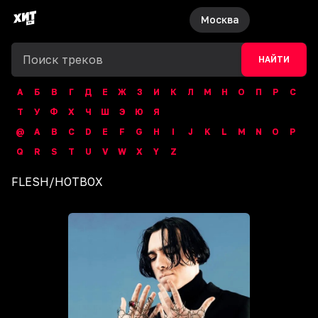
Москва
НАЙТИ
А
Б
В
Г
Д
Е
Ж
З
И
К
Л
М
Н
О
П
Р
С
Т
У
Ф
Х
Ч
Ш
Э
Ю
Я
@
A
B
C
D
E
F
G
H
I
J
K
L
M
N
O
P
Q
R
S
T
U
V
W
X
Y
Z
FLESH
/
HOTBOX