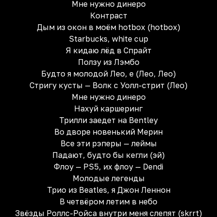
Мне нужно динеро
Контраст
Дым из окон в моём hotbox (hotbox)
Starbucks, white cup
Я кидаю лёд в Спрайт
Ползу из Лэмбо
Будто я молодой Лео, е (Лео, Лео)
Стригу кусты — Волк с Уолл-стрит (Лео)
Мне нужно динеро
Нахуй каршеринг
Трилли заедет на Bentley
Во дворе новенький Мерин
Все эти рэперы — леймы
Падают, будто бы кегли (эй)
Флоу — PS5, их флоу — Dendi
Молодые легенды
Трио из Beatles, я Джон Леннон
В четвёром летим в небо
Звёзды Роллс-Ройса внутри меня слепят (skrrt)