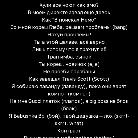
Хули все ноют как эмо?
В моём директе завал ещё девок
Как "В поисках Немо"
Со мной кореш Глеба, решаем проблемы (bang)
Нахуй проблемы!
Ты в этой шалаве, всё верно
Лишь потому что я трахнул её
Трап имба, сынок
Ты кореш, новичок (е, е)
Не проеби барабаны
Как завещал Travis Scott (Scott)
Я собираю лаванду (лаванду), пока они варят
компот (компот)
На мне Gucci платок (платок), я big boss на блок
(блок)
Я Babushka Boi (бой), твой дедушка — лох (skrrt-
skrrt, what)
Контраст