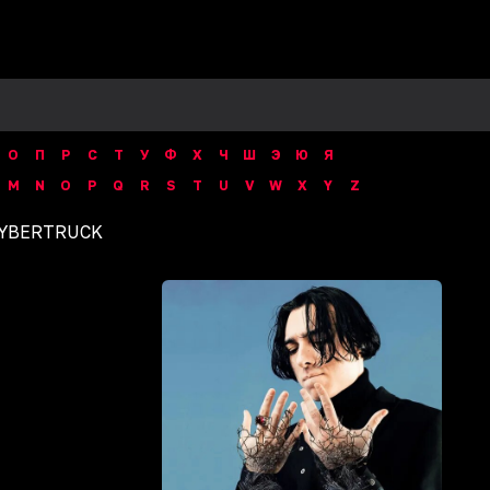
О
П
Р
С
Т
У
Ф
Х
Ч
Ш
Э
Ю
Я
M
N
O
P
Q
R
S
T
U
V
W
X
Y
Z
YBERTRUCK