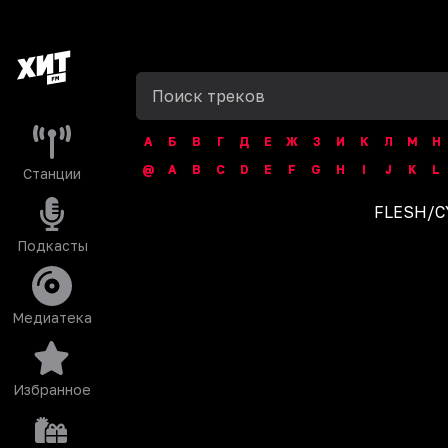
А
Б
В
Г
Д
Е
Ж
З
И
К
Л
М
Н
@
A
B
C
D
E
F
G
H
I
J
K
L
Станции
FLESH
/
C
Подкасты
Медиатека
Избранное