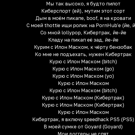
Мы так высоко, я будто пилот
Киберспорт (eй), мутим этот сорт
Дым в моём пикапе, boof, я на кровати
С моей thottie ищи ролик на PornHub'е (йе, 
Со мной lollypop, Кибертрак, йе-йе
Кладу на пикап её зад, йе-йе
Курим с Илон Маском, к чёрту бензобак
Ко мне не подъехать, нужен Кибертрак
Курю с Илон Маском (bitch)
Курю с Илон Маском (go)
Курю с Илон Маском (yo)
Курю с Илон Маском
Курю с Илон Маском (bitch)
Курю с Илон Маском (Кибертрак)
Курю с Илон Маском (Кибертрак)
Курю с Илон Маском
Кибертрак, я включу speedhack PS5 (PS5)
В моей сумке от Goyard (Goyard)
Мои доггеры не спят