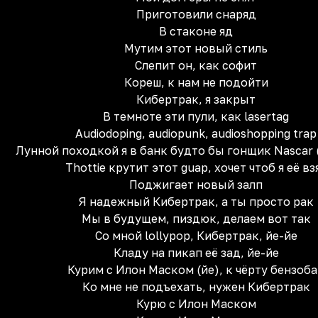
Приготовили снаряд
В стаконе яд
Мутим этот новый стиль
Слепит он, как софит
Кореш, к нам не подойти
Кибертрак, я закрыт
В темноте эти пули, как lasertag
Audiodoping, audiopunk, audioshopping trap
Лунной походкой я в банк будто бы гонщик Nascar (s
Thottie крутит этот guap, хочет чтоб я её вз
Поджигает новый залп
Я надежный Кибертрак, а ты просто рак
Мы в будущем, пиздюк, делаем вот так
Со мной lollypop, Кибертрак, йе-йе
Кладу на пикап её зад, йе-йе
Курим с Илон Маском (йе), к чёрту бензоб
Ко мне не подъехать, нужен Кибертрак
Курю с Илон Маском