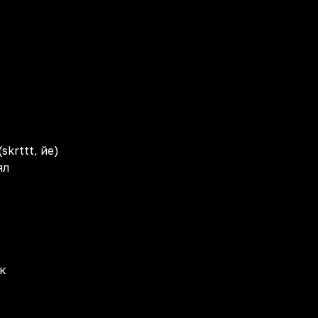
krttt, йе)
ял
ак