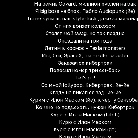
На ремне Goyard, миллион рублей на бак
Я big boss на блок, Пабло Audiopunk (йе)
Ты не купишь наш style-luck даже за миллиа
От них воняет колхозом
Стелят мой swag, но так поздно
Опоздали на три года
Летим в космос - Tesla monsters
Мы, бля, SpaceX, ты - roller coaster
Заказал се кибертрак
Повесил номер три семёрки
Let's go!
Со мной lollypop, Кибертрак, йе-йе
Кладу на пикап её зад, йе-йе
Курим с Илон Маском (йе), к чёрту бензоб
Ко мне не подъехать, нужен Кибертрак
Курю с Илон Маском (bitch)
Курю с Илон Маском
Курю с Илон Маском (gо)
Курю с Илон Маском