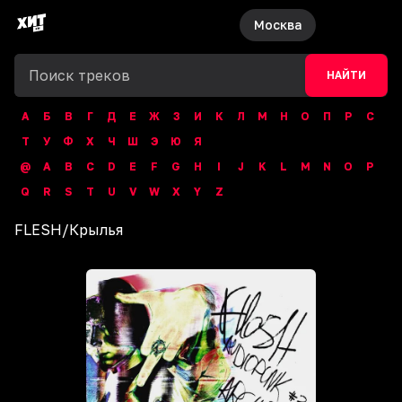
Москва
НАЙТИ
А
Б
В
Г
Д
Е
Ж
З
И
К
Л
М
Н
О
П
Р
С
Т
У
Ф
Х
Ч
Ш
Э
Ю
Я
@
A
B
C
D
E
F
G
H
I
J
K
L
M
N
O
P
Q
R
S
T
U
V
W
X
Y
Z
FLESH
/
Крылья