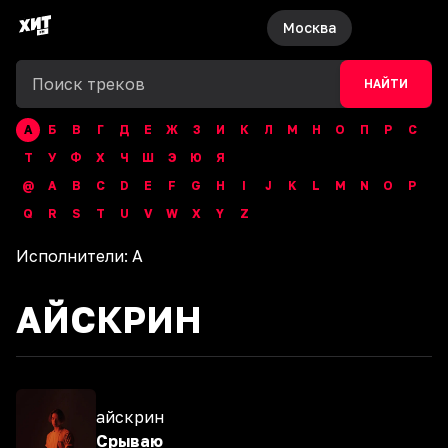
Москва
НАЙТИ
А
Б
В
Г
Д
Е
Ж
З
И
К
Л
М
Н
О
П
Р
С
Т
У
Ф
Х
Ч
Ш
Э
Ю
Я
@
A
B
C
D
E
F
G
H
I
J
K
L
M
N
O
P
Q
R
S
T
U
V
W
X
Y
Z
Исполнители:
А
АЙСКРИН
айскрин
Срываю