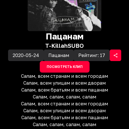
Пацанам
T-Killah
SUBO
2020-05-24
Пацанам
Рейтинг:
17
ПОСМОТРЕТЬ КЛИП
Салам, всем странам и всем городам
Салам, всем улицам и всем дворам
Салам, всем братьям и всем пацанам
Салам, салам, салам, салам
Салам, всем странам и всем городам
Салам, всем улицам и всем дворам
Салам, всем братьям и всем пацанам
Салам, салам, салам, салам