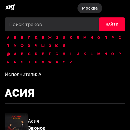
Москва
НАЙТИ
А
Б
В
Г
Д
Е
Ж
З
И
К
Л
М
Н
О
П
Р
С
Т
У
Ф
Х
Ч
Ш
Э
Ю
Я
@
A
B
C
D
E
F
G
H
I
J
K
L
M
N
O
P
Q
R
S
T
U
V
W
X
Y
Z
Исполнители:
А
АСИЯ
Асия
Звонок