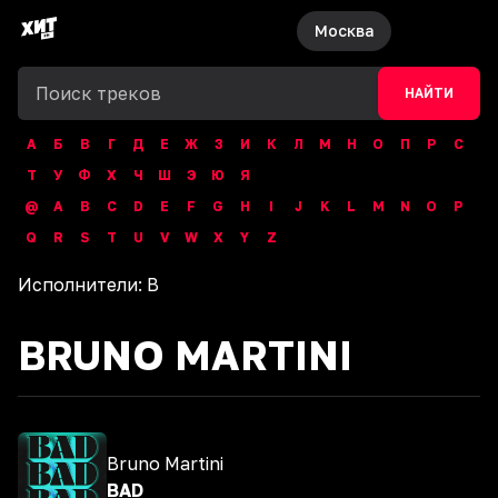
Москва
НАЙТИ
А
Б
В
Г
Д
Е
Ж
З
И
К
Л
М
Н
О
П
Р
С
Т
У
Ф
Х
Ч
Ш
Э
Ю
Я
@
A
B
C
D
E
F
G
H
I
J
K
L
M
N
O
P
Q
R
S
T
U
V
W
X
Y
Z
Исполнители:
B
BRUNO MARTINI
Bruno Martini
BAD