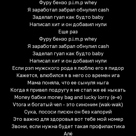
Фуру бензо p.i.m.p whey
Я заработал забрал обнулил cash
Заделал гуап как будто baby
Написал хит и он добавил нули
Еще раз
Фуру бензо p.i.m.p whey
Я заработал забрал обнулил cash
Заделал гуап как будто baby
Написал хит и он добавил нули
Если рэп мужского рода я люблю его я пидор
Кажется, влюбился я в него со времен ига
Мама поняла, что ее сынуля ныга
Когда я привел подругу я не стал же её ныкать
Money бабки money bag and lucky lorry (е-е)
Vtora и богатый чел - это синоним (wak-wak)
Сука, пососи писюн он без калорий
Это важно для здоровья вот тебе мой номер
Звони, если нужна будет такая профилактика
Алё