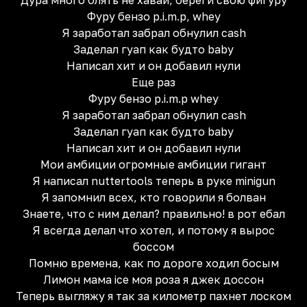
Дура много блять не хавай, береги свою фигуру
Фуру бензо p.i.m.p, whey
Я заработал забрал обнулил cash
Заделал гуап как будто baby
Написал хит и он добавил нули
Еще раз
Фуру бензо p.i.m.p whey
Я заработал забрал обнулил cash
Заделал гуап как будто baby
Написал хит и он добавил нули
Мои амбиции огромные амбиции гигант
Я написал nuttertools теперь в руке minigun
Я запомнил всех, кто говорили я болван
Знаете, что с ним делал? правильно! в рот ебал
Я всегда делал что хотел, и потому я вырос
боссом
Помню времена, как по дороге ходил босым
Лимон мама ice моя роза я джек доссон
Теперь выгляжу я так за километр пахнет лоском