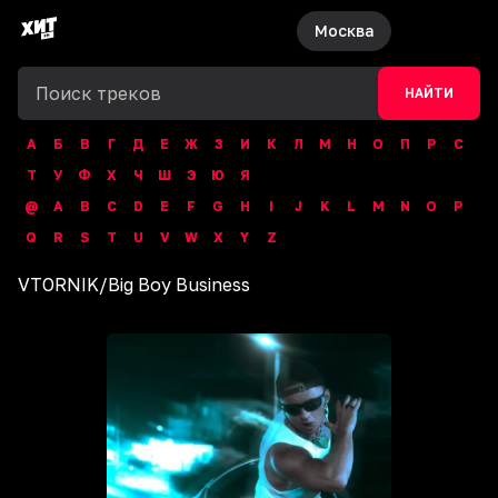
Москва
НАЙТИ
А
Б
В
Г
Д
Е
Ж
З
И
К
Л
М
Н
О
П
Р
С
Т
У
Ф
Х
Ч
Ш
Э
Ю
Я
@
A
B
C
D
E
F
G
H
I
J
K
L
M
N
O
P
Q
R
S
T
U
V
W
X
Y
Z
VTORNIK
/
Big Boy Business