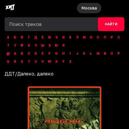
Москва
НАЙТИ
А
Б
В
Г
Д
Е
Ж
З
И
К
Л
М
Н
О
П
Р
С
Т
У
Ф
Х
Ч
Ш
Э
Ю
Я
@
A
B
C
D
E
F
G
H
I
J
K
L
M
N
O
P
Q
R
S
T
U
V
W
X
Y
Z
ДДТ
/
Далеко, далеко