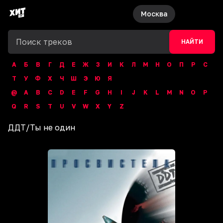
Москва
НАЙТИ
А
Б
В
Г
Д
Е
Ж
З
И
К
Л
М
Н
О
П
Р
С
Т
У
Ф
Х
Ч
Ш
Э
Ю
Я
@
A
B
C
D
E
F
G
H
I
J
K
L
M
N
O
P
Q
R
S
T
U
V
W
X
Y
Z
ДДТ
/
Ты не один