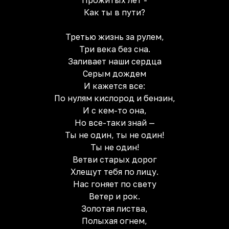
Прожитых лет -
Как ты в пути?
Третью жизнь за рулем,
Три века без сна.
Заливает наши сердца
Серым дождем
И кажется все:
По нулям кислород и бензин,
И с кем-то она,
Но все-таки знай —
Ты не один, ты не один!
Ты не один!
Ветви старых дорог
Хлещут тебя по лицу.
Нас гоняет по свету
Ветер и рок.
Золотая листва,
Полыхая огнем,