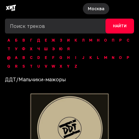
Москва
НАЙТИ
А
Б
В
Г
Д
Е
Ж
З
И
К
Л
М
Н
О
П
Р
С
Т
У
Ф
Х
Ч
Ш
Э
Ю
Я
@
A
B
C
D
E
F
G
H
I
J
K
L
M
N
O
P
Q
R
S
T
U
V
W
X
Y
Z
ДДТ
/
Мальчики-мажоры