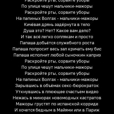
Раскройте рты, сорвите уборы
По улице чешут мальчики-мажоры
Раскройте рты, сорвите уборы
На папиных Волгах - мальчики-мажоры
Кичёвая дрянь задёрнута в тело
Душа это? Нет? Какое вам дело?
И так всё легко соплякам и просто
Папаша добьётся служебного роста
Папаша попросит весь зал кричать ему бис
Папаша исполнит любой сыночкин каприз
Раскройте рты, сорвите уборы
По улице чешут мальчики-мажоры
Раскройте рты, сорвите уборы
На папиных Волгах - мальчики-мажоры
Зарывшись в объёмах секс-бюрократок
Уткнувшись в плюющее счастьем видео
Нежась в минорах новомодных кастратов
Мажоры грустят по испанской корриде
И хочется бедным в Майями или в Париж