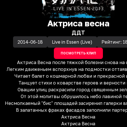
Актриса весна
ДДТ
2014-06-18
Live in Essen (Live)
Рейтинг:
1
ПОСМОТРЕТЬ КЛИП
Актриса Весна после тяжкой болезни снова на 
Легким движеньем вспорхнув на подмостки оттая
Читает балет о кошмарной любви и прекрасной 
Танцует стихи о коварстве героев и верности
Овации улиц раскрасили город священным зе
От этой молитвы обрушилось небо лавиной т
Несмолкаемый "бис" площадей засиренил галерки 
В залатанных фраках фасадов заполнили парте
Актриса Весна
Актриса Весна