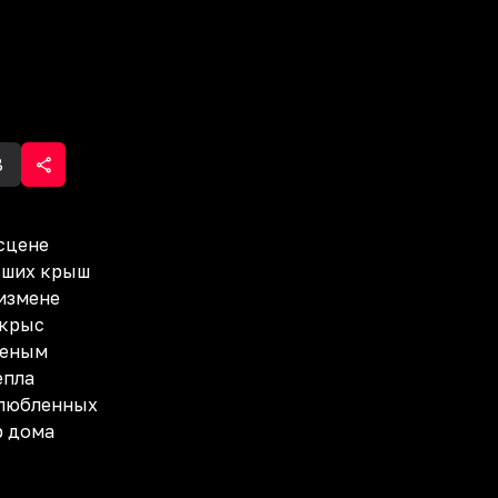
8
сцене
вших крыш
измене
 крыс
леным
епла
влюбленных
р дома