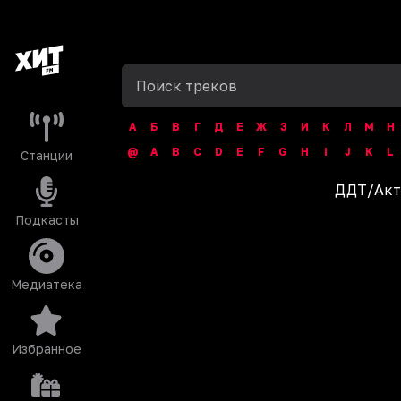
А
Б
В
Г
Д
Е
Ж
З
И
К
Л
М
Н
@
A
B
C
D
E
F
G
H
I
J
K
L
Станции
ДДТ
/
Акт
Подкасты
Медиатека
Избранное