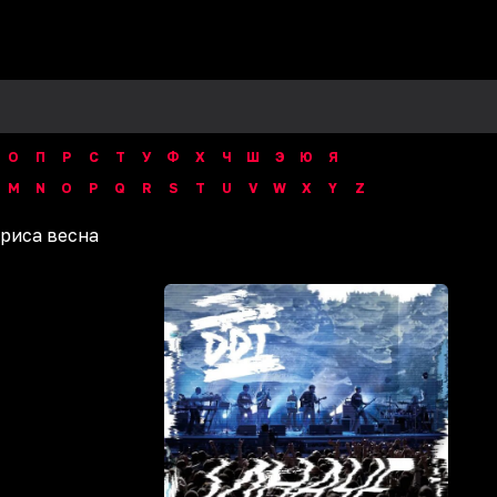
О
П
Р
С
Т
У
Ф
Х
Ч
Ш
Э
Ю
Я
M
N
O
P
Q
R
S
T
U
V
W
X
Y
Z
риса весна