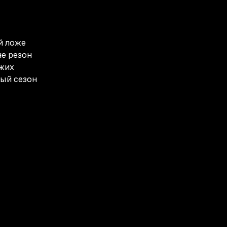
й ложе
не резон
жих
ный сезон