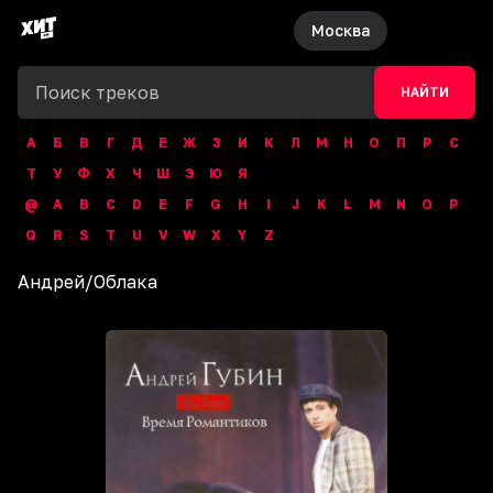
Москва
НАЙТИ
А
Б
В
Г
Д
Е
Ж
З
И
К
Л
М
Н
О
П
Р
С
Т
У
Ф
Х
Ч
Ш
Э
Ю
Я
@
A
B
C
D
E
F
G
H
I
J
K
L
M
N
O
P
Q
R
S
T
U
V
W
X
Y
Z
Андрей
/
Облака