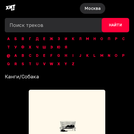
Москва
НАЙТИ
А
Б
В
Г
Д
Е
Ж
З
И
К
Л
М
Н
О
П
Р
С
Т
У
Ф
Х
Ч
Ш
Э
Ю
Я
@
A
B
C
D
E
F
G
H
I
J
K
L
M
N
O
P
Q
R
S
T
U
V
W
X
Y
Z
Канги
/
Собака