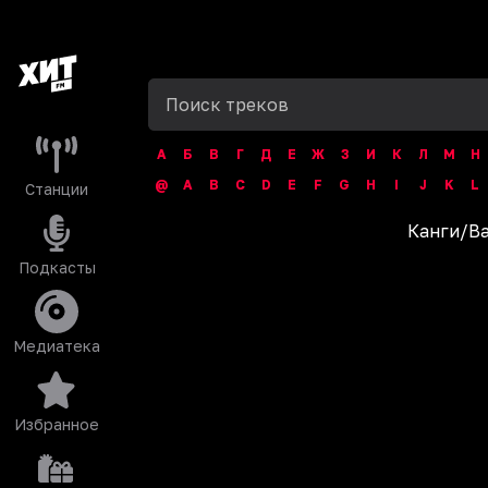
А
Б
В
Г
Д
Е
Ж
З
И
К
Л
М
Н
@
A
B
C
D
E
F
G
H
I
J
K
L
Станции
Канги
/
В
Подкасты
Медиатека
Избранное