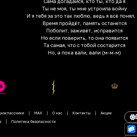
Сама догадайся, кто ты, кто да я
Ты не моя, ты мне устроила войну
И я тебя за это так люблю, ведь я всё понял,
Время пройдёт, память останется
Поболит, заживёт, исправится
Но если поверить, то она появится
Та самая, что с тобой состарится
Но, а пока вали, вали (м-м-м)
ноклассники
MAX
О нас
Контакты
Акции
е
Политика безопасности