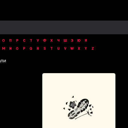
О
П
Р
С
Т
У
Ф
Х
Ч
Ш
Э
Ю
Я
M
N
O
P
Q
R
S
T
U
V
W
X
Y
Z
али