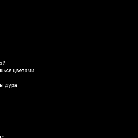
 эй
ёшься цветами
ты дура
до