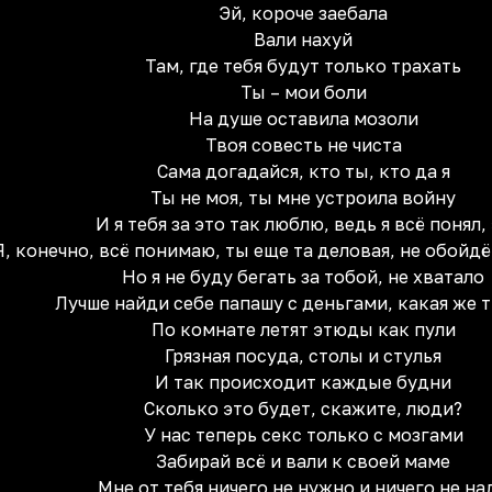
Эй, короче заебала
Вали нахуй
Там, где тебя будут только трахать
Ты – мои боли
На душе оставила мозоли
Твоя совесть не чиста
Сама догадайся, кто ты, кто да я
Ты не моя, ты мне устроила войну
И я тебя за это так люблю, ведь я всё понял,
Я, конечно, всё понимаю, ты еще та деловая, не обойд
Но я не буду бегать за тобой, не хватало
Лучше найди себе папашу с деньгами, какая же 
По комнате летят этюды как пули
Грязная посуда, столы и стулья
И так происходит каждые будни
Сколько это будет, скажите, люди?
У нас теперь секс только с мозгами
Забирай всё и вали к своей маме
Мне от тебя ничего не нужно и ничего не на