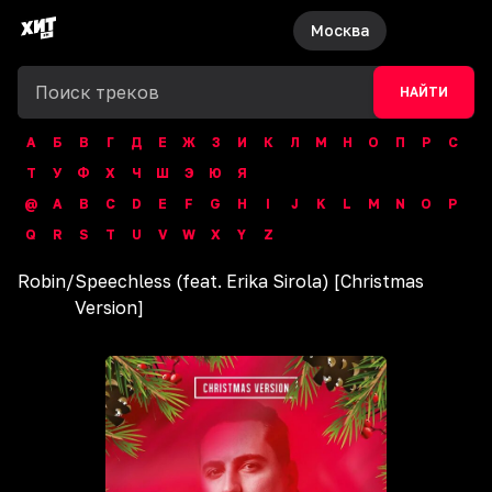
Москва
НАЙТИ
А
Б
В
Г
Д
Е
Ж
З
И
К
Л
М
Н
О
П
Р
С
Т
У
Ф
Х
Ч
Ш
Э
Ю
Я
@
A
B
C
D
E
F
G
H
I
J
K
L
M
N
O
P
Q
R
S
T
U
V
W
X
Y
Z
Robin
/
Speechless (feat. Erika Sirola) [Christmas
Version]