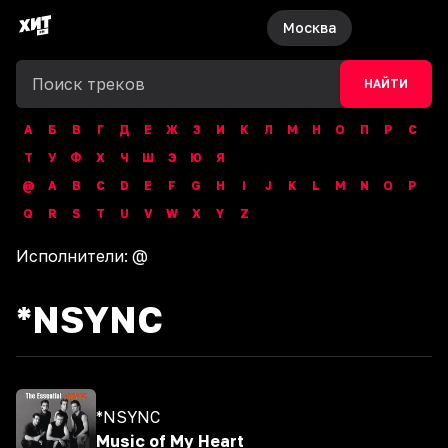
Москва
НАЙТИ
А
Б
В
Г
Д
Е
Ж
З
И
К
Л
М
Н
О
П
Р
С
Т
У
Ф
Х
Ч
Ш
Э
Ю
Я
@
A
B
C
D
E
F
G
H
I
J
K
L
M
N
O
P
Q
R
S
T
U
V
W
X
Y
Z
Исполнители:
@
*NSYNC
*NSYNC
Music of My Heart