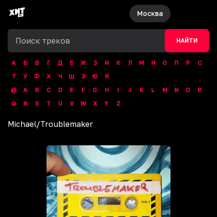
Москва
НАЙТИ
А
Б
В
Г
Д
Е
Ж
З
И
К
Л
М
Н
О
П
Р
С
Т
У
Ф
Х
Ч
Ш
Э
Ю
Я
@
A
B
C
D
E
F
G
H
I
J
K
L
M
N
O
P
Q
R
S
T
U
V
W
X
Y
Z
Michael
/
Troublemaker