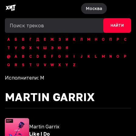
Москва
НАЙТИ
А
Б
В
Г
Д
Е
Ж
З
И
К
Л
М
Н
О
П
Р
С
Т
У
Ф
Х
Ч
Ш
Э
Ю
Я
@
A
B
C
D
E
F
G
H
I
J
K
L
M
N
O
P
Q
R
S
T
U
V
W
X
Y
Z
Исполнители:
M
MARTIN GARRIX
Martin Garrix
Like I Do