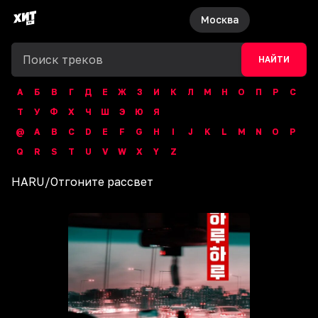
Москва
НАЙТИ
А
Б
В
Г
Д
Е
Ж
З
И
К
Л
М
Н
О
П
Р
С
Т
У
Ф
Х
Ч
Ш
Э
Ю
Я
@
A
B
C
D
E
F
G
H
I
J
K
L
M
N
O
P
Q
R
S
T
U
V
W
X
Y
Z
HARU
/
Отгоните рассвет